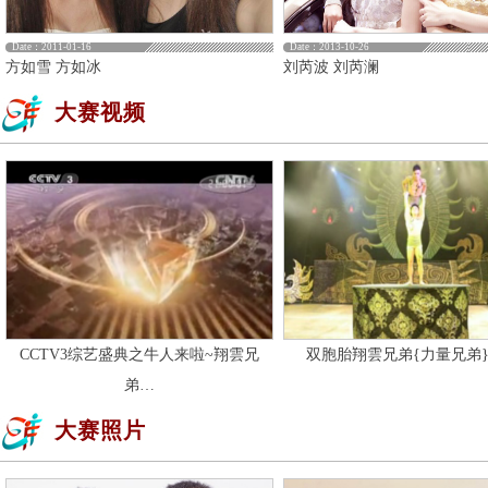
Date：2011-01-16
Date：2013-10-26
方如雪 方如冰
刘芮波 刘芮澜
大赛视频
CCTV3综艺盛典之牛人来啦~翔雲兄
双胞胎翔雲兄弟{力量兄弟}
弟…
大赛照片