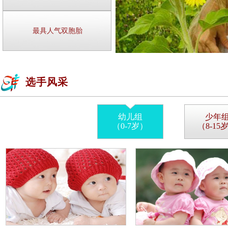
最具人气双胞胎
选手风采
幼儿组
少年
（0-7岁）
（8-15