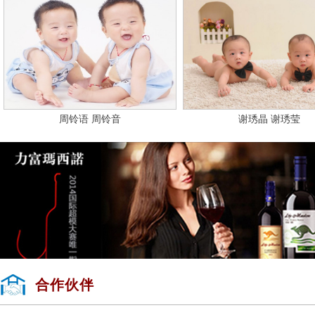
周铃语 周铃音
谢琇晶 谢琇莹
合作伙伴